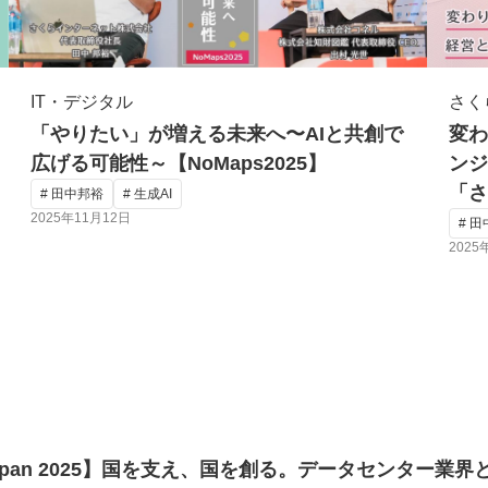
IT・デジタル
さく
「やりたい」が増える未来へ〜AIと共創で
変わ
広げる可能性～【NoMaps2025】
ンジ
「さ
# 田中邦裕
# 生成AI
2025年11月12日
# 
2025
er Japan 2025】国を支え、国を創る。データセンター業