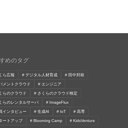
すめのタグ
さくら広報
# デジタル人材育成
# 田中邦裕
ガバメントクラウド
# エンジニア
さくらのクラウド
# さくらのクラウド検定
さくらのレンタルサーバ
# ImageFlux
社員インタビュー
# 生成AI
# IoT
# 高専
スタートアップ
# Blooming Camp
# KidsVenture