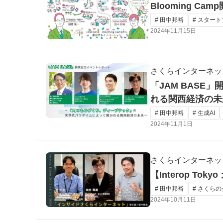
Blooming C
# 田中邦裕
# スター
2024年11月15日
さくらインターネッ
「JAM BAS
れる関西経済の未
# 田中邦裕
# 生成AI
2024年11月1日
さくらインターネッ
【Interop 
# 田中邦裕
# さくら
2024年10月11日