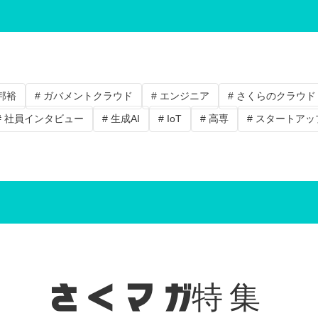
中邦裕
# ガバメントクラウド
# エンジニア
# さくらのクラウド
# 社員インタビュー
# 生成AI
# IoT
# 高専
# スタートアッ
特集