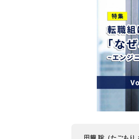
田籠 聡（たごもり