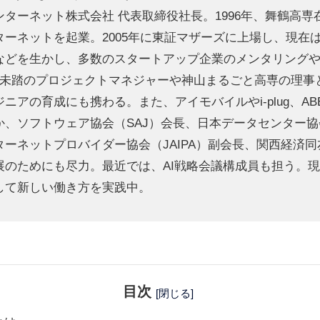
ンターネット株式会社 代表取締役社長。1996年、舞鶴高専
ターネットを起業。2005年に東証マザーズに上場し、現在
などを生かし、多数のスタートアップ企業のメンタリング
PA未踏のプロジェクトマネジャーや神山まるごと高専の理事
ニアの育成にも携わる。また、アイモバイルやi-plug、AB
か、ソフトウェア協会（SAJ）会長、日本データセンター協
ターネットプロバイダー協会（JAIPA）副会長、関西経済
展のためにも尽力。最近では、AI戦略会議構成員も担う。
して新しい働き方を実践中。
目次
[閉じる]