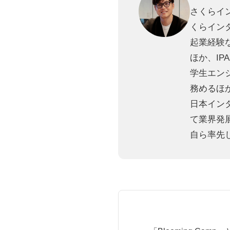
さくらイ
くらイン
起業経験
ほか、I
学生エンジ
務めるほ
日本イン
て業界発
自ら率先