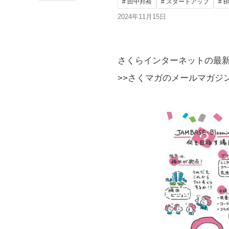
# 田中邦裕
# スタートアップ
# B
2024年11月15日
さくらインターネットの最
>>さくマガのメールマガジ