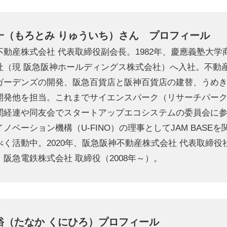
一（もろとみ りゅういち）さん プロフィール
不動産株式会社 代表取締役副会長。1982年、慶應義塾大
社（現 阪急阪神ホールディングス株式会社）へ入社。不動
ガーデンズの開発、阪急百貨店と阪神百貨店の建替、うめ
開発他を担当。これまでサイエンスパーク（リサーチパー
関経連や同友会でスタートアップエコシステムの委員会に
ノベーション機構（U-FINO）の理事としてJAM BASE
く活動中。2020年、阪急阪神不動産株式会社 代表取締役社
阪急電鉄株式会社 取締役（2008年～）。
裕（たなか くにひろ）プロフィール