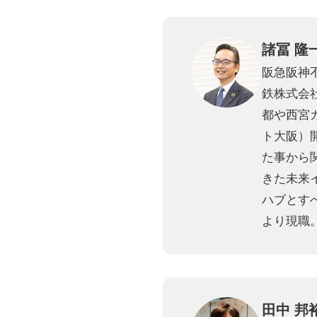
諸冨 隆
阪急阪神
鉄株式会
都や西宮
ト大阪）
た事から
きた未来イ
ハブとすべ
より現職。
田中 邦