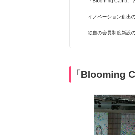
「Blooming Camp
イノベーション創出
独自の会員制度新設
「Blooming