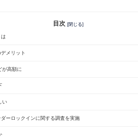
目次
[閉じる]
とは
のデメリット
どが高額に
下
しい
ンダーロックインに関する調査を実施
か