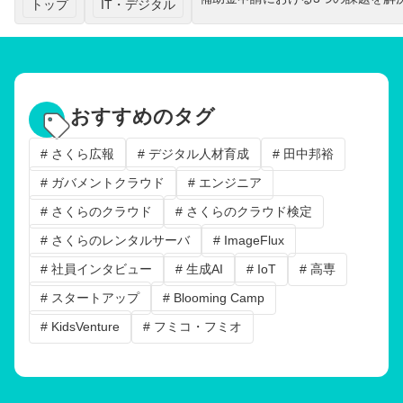
トップ
IT・デジタル
おすすめのタグ
# さくら広報
# デジタル人材育成
# 田中邦裕
# ガバメントクラウド
# エンジニア
# さくらのクラウド
# さくらのクラウド検定
# さくらのレンタルサーバ
# ImageFlux
# 社員インタビュー
# 生成AI
# IoT
# 高専
# スタートアップ
# Blooming Camp
# KidsVenture
# フミコ・フミオ