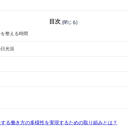
目次
[閉じる]
心を整える時間
の日光浴
ナ
レ
進する働き方の多様性を実現するための取り組みとは？