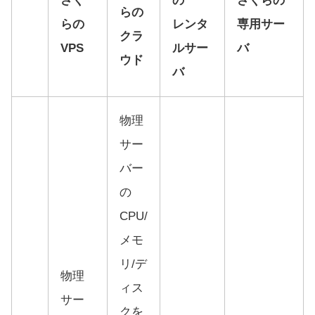
さく
の
さくらの
らの
らの
レンタ
専用サー
クラ
VPS
ルサー
バ
ウド
バ
物理
サー
バー
の
CPU/
メモ
リ/デ
物理
ィス
サー
クを