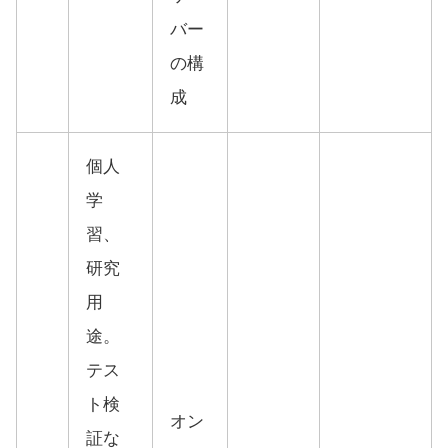
バー
の構
成
個人
学
習、
研究
用
途。
テス
ト検
オン
証な