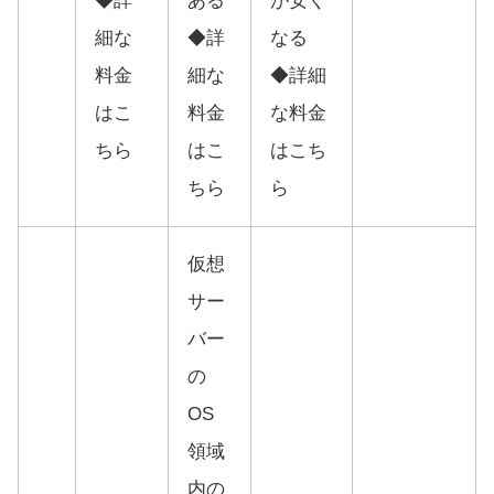
◆詳
ある
が安く
細な
◆詳
なる
料金
細な
◆詳細
は
こ
料金
な料金
ちら
は
こ
は
こち
ちら
ら
仮想
サー
バー
の
OS
領域
内の