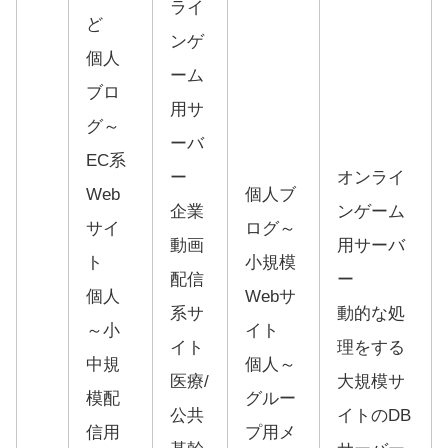
ライ
ど
ンゲ
個人
ーム
ブロ
用サ
グ～
ーバ
EC系
ー
オンライ
Web
個人ブ
企業
ンゲーム
サイ
ログ～
動画
用サーバ
ト
小規模
配信
ー
個人
Webサ
系サ
動的な処
～小
イト
イト
理をする
中規
個人～
医療/
大規模サ
模配
グルー
公共
イトのDB
信用
プ用メ