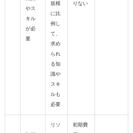
規模
りない
やス
に比
キル
例し
が必
て、
要
求め
られ
る知
識や
スキ
ルも
必要
リソ
初期費