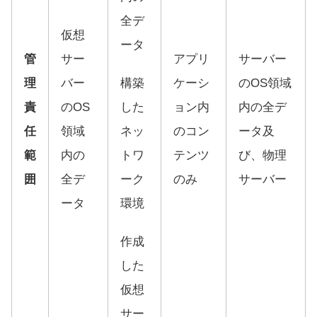
全デ
仮想
ータ
管
サー
アプリ
サーバー
理
バー
構築
ケーシ
のOS領域
責
のOS
した
ョン内
内の全デ
任
領域
ネッ
のコン
ータ及
範
内の
トワ
テンツ
び、物理
囲
全デ
ーク
のみ
サーバー
ータ
環境
作成
した
仮想
サー