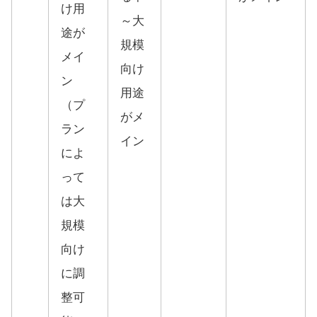
け用
～大
途が
規模
メイ
向け
ン
用途
（プ
がメ
ラン
イン
によ
って
は大
規模
向け
に調
整可