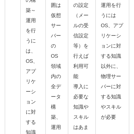
の構
囲は
の設定
運用を行
築～
仮想
（メー
うには
運用
サー
ルの受
OS、アプ
を行
バー
信設定
リケーシ
うに
の
等）を
ョンに対
は、
OS
行えば
する知識
OS、
領域
利用可
以外に、
アプ
内の
能
物理サー
リケ
全デ
導入に
バーに対
ーシ
ータ
必要な
する知識
ョン
構
知識や
やスキル
に対
築、
スキル
が必要
する
運用
はあま
知識