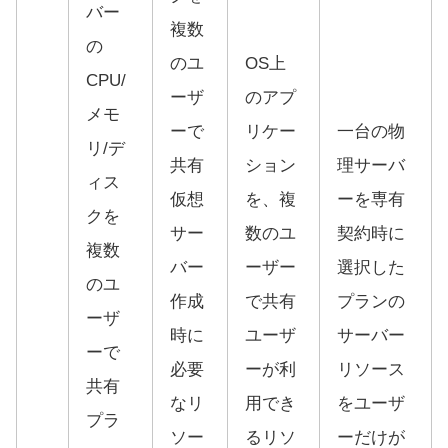
バー
複数
の
のユ
OS上
CPU/
ーザ
のアプ
メモ
ーで
リケー
一台の物
リ/デ
共有
ション
理サーバ
ィス
仮想
を、複
ーを専有
クを
サー
数のユ
契約時に
複数
バー
ーザー
選択した
のユ
作成
で共有
プランの
ーザ
時に
ユーザ
サーバー
ーで
必要
ーが利
リソース
共有
なリ
用でき
をユーザ
プラ
ソー
るリソ
ーだけが