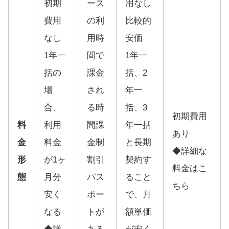
初期
ース
用なし
費用
の利
比較的
なし
用時
安価
1年一
間で
1年一
括の
課金
括、2
場
され
年一
合、
る時
括、3
初期費用
料
利用
間課
年一括
あり
金
料金
金制
と長期
◆詳細な
形
が1ヶ
割引
契約す
料金は
こ
態
月分
パス
ること
ちら
安く
ポー
で、月
なる
ト
が
額単価