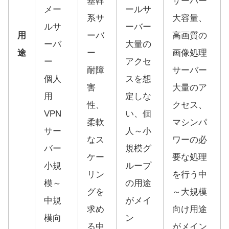
基幹
サーバー
メー
ールサ
系サ
大容量、
ルサ
ーバー
用
ーバ
高画質の
ーバ
大量の
途
ー
画像処理
ー
アクセ
耐障
サーバー
個人
スを想
害
大量のア
用
定しな
性、
クセス、
VPN
い、個
柔軟
マシンパ
サー
人～小
なス
ワーの必
バー
規模グ
ケー
要な処理
小規
ループ
リン
を行う中
模～
の用途
グを
～大規模
中規
がメイ
求め
向け用途
模向
ン
る中
がメイン