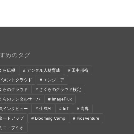
すめのタグ
さくら広報
# デジタル人材育成
# 田中邦裕
ガバメントクラウド
# エンジニア
さくらのクラウド
# さくらのクラウド検定
さくらのレンタルサーバ
# ImageFlux
社員インタビュー
# 生成AI
# IoT
# 高専
スタートアップ
# Blooming Camp
# KidsVenture
フミコ・フミオ