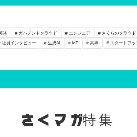
中邦裕
# ガバメントクラウド
# エンジニア
# さくらのクラウド
# 社員インタビュー
# 生成AI
# IoT
# 高専
# スタートアッ
特集