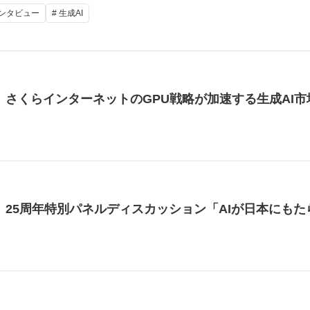
インタビュー
# 生成AI
024】さくらインターネットのGPU戦略が加速する生成AI
024】25周年特別パネルディスカッション「AIが日本に