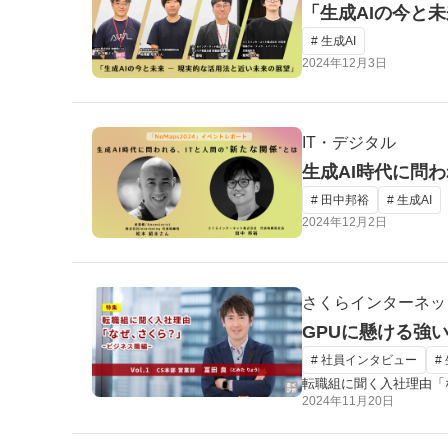
「生成AIの今と未
# 生成AI
2024年12月3日
IT・デジタル
生成AI時代に問わ
# 田中邦裕
# 生成AI
2024年12月2日
さくらインターネッ
GPUに懸ける強
# 社員インタビュー
#
転職組に聞く入社理由「
2024年11月20日