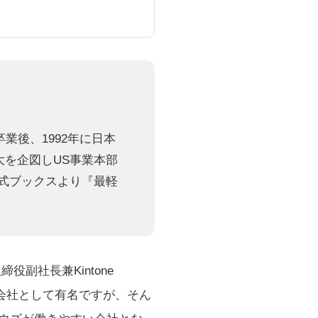
を卒業後、1992年に日本
大を企図しUS事業本部
ズ式ブックスより『
最軽
副社長兼Kintone
すい会社として有名ですが、そん