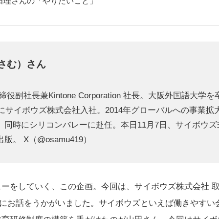
田理さんの「やりたいこと」
おさむ）さん
副社長兼Kintone Corporation 社長。大阪外国語大学
年にサイボウズ株式会社入社。2014年グローバルへの事業拡
。同時にシリコンバレーに赴任。本日11月7日、サイボウ
出版。 X（
@osamu419
）
ーをしていく、この企画。今回は、サイボウズ株式会社 取締役
 山田理さんにお話をうかがいました。サイボウズといえば働きや