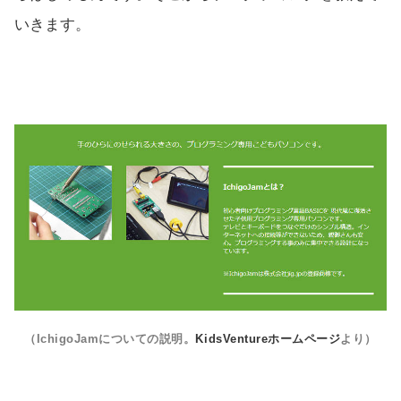
いきます。
（IchigoJamについての説明。
KidsVentureホームページ
より）