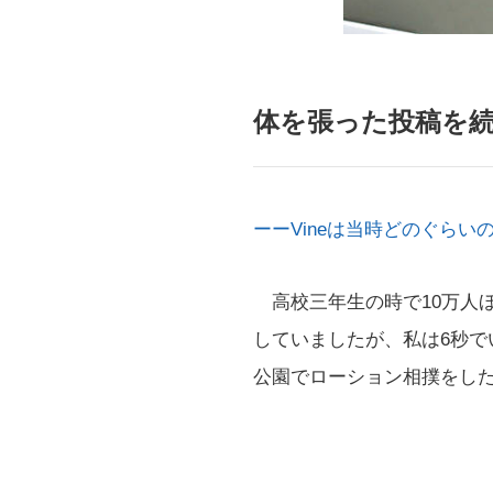
体を張った投稿を
ーーVineは当時どのぐら
高校三年生の時で10万人
していましたが、私は6秒
公園でローション相撲をし